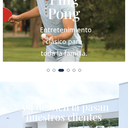
Pong​
Entretenimiento
clásico para
toda la familia.
Así de bien la pasan
nuestros clientes